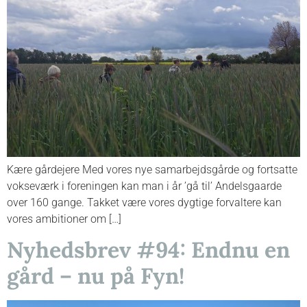
Kære gårdejere Med vores nye samarbejdsgårde og fortsatte
vokseværk i foreningen kan man i år ’gå til’ Andelsgaarde
over 160 gange. Takket være vores dygtige forvaltere kan
vores ambitioner om […]
Nyhedsbrev #94: Endnu en
gård – nu på Fyn!