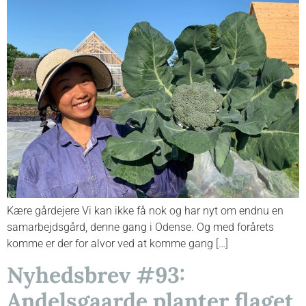
Kære gårdejere Vi kan ikke få nok og har nyt om endnu en
samarbejdsgård, denne gang i Odense. Og med forårets
komme er der for alvor ved at komme gang […]
Nyhedsbrev #93:
Andelsgaarde planter flaget