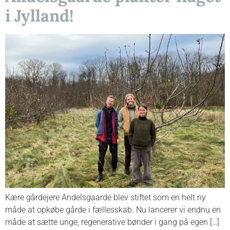
i Jylland!
Kære gårdejere Andelsgaarde blev stiftet som en helt ny
måde at opkøbe gårde i fællesskab. Nu lancerer vi endnu en
måde at sætte unge, regenerative bønder i gang på egen […]