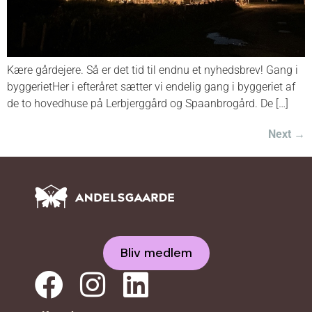
Kære gårdejere. Så er det tid til endnu et nyhedsbrev! Gang i
byggerietHer i efteråret sætter vi endelig gang i byggeriet af
de to hovedhuse på Lerbjerggård og Spaanbrogård. De […]
Next
→
Bliv medlem