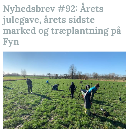
Nyhedsbrev #92: Årets
julegave, årets sidste
marked og træplantning på
Fyn