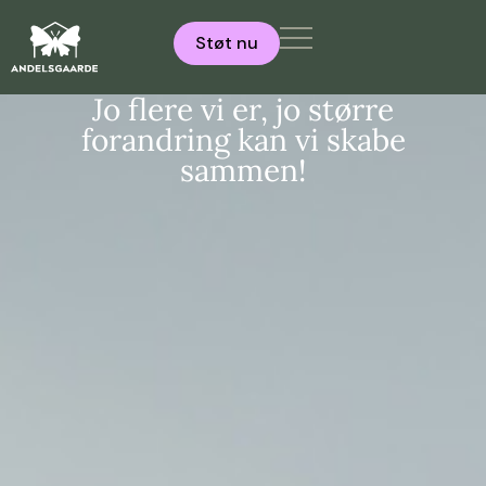
Støt nu
Jo flere vi er, jo større
forandring kan vi skabe
sammen!