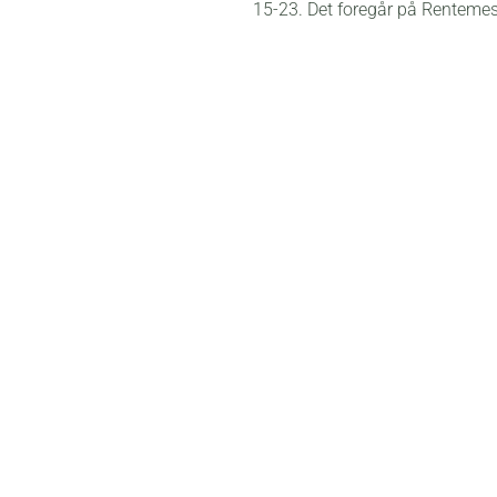
15-23. Det foregår på Rentemes
Der er en spændende og nørde
14.30-20 – der er både botanik
efterfølgende.
Der er
farmer fitness
på Spaanbr
kl. 11-14.
Der er
farmer fitness
og efterfø
sæsonen
lørdag den 14. oktobe
spisningens vedkommende.
Og endelig fortsætter
Grønt Ma
søndage fra kl. 10-15, og i Det 
Brinkholm er med.