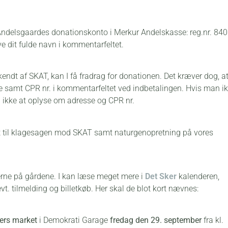
n Andelsgaardes donationskonto i Merkur Andelskasse: reg.nr. 84
e dit fulde navn i kommentarfeltet.
kendt af SKAT, kan I få fradrag for donationen. Det kræver dog, a
e samt CPR nr. i kommentarfeltet ved indbetalingen. Hvis man i
n ikke at oplyse om adresse og CPR nr.
et til klagesagen mod SKAT samt naturgenopretning på vores
erne på gårdene. I kan læse meget mere i
Det Sker
kalenderen,
vt. tilmelding og billetkøb. Her skal de blot kort nævnes:
ers market
i Demokrati Garage
fredag den 29. september
fra kl.