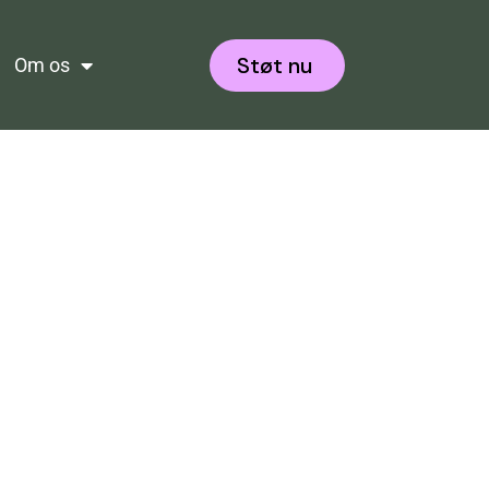
Støt nu
Om os