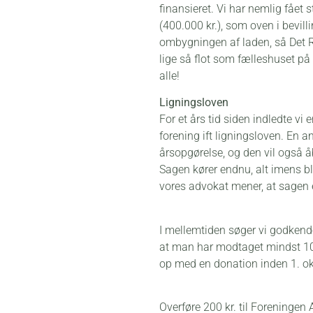
finansieret. Vi har nemlig fået
(400.000 kr.), som oven i bevill
ombygningen af laden, så Det R
lige så flot som fælleshuset på L
alle!
Ligningsloven
For et års tid siden indledte 
forening ift ligningsloven. En a
årsopgørelse, og den vil også å
Sagen kører endnu, alt imens bl.
vores advokat mener, at sagen e
I mellemtiden søger vi godkende
at man har modtaget mindst 100 
op med en donation inden 1. ok
Overføre 200 kr. til Foreningen