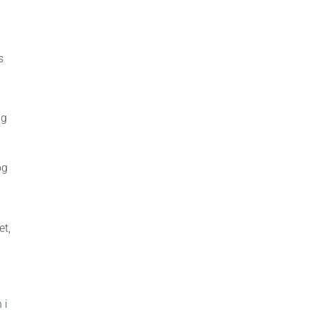
s
ig
og
et,
 i