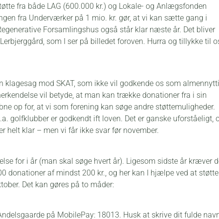
 støtte fra både LAG (600.000 kr.) og Lokale- og Anlægsfonden
ingen fra Underværker på 1 mio. kr. gør, at vi kan sætte gang i
egenerative Forsamlingshus også står klar næste år. Det bliver
erbjerggård, som I ser på billedet foroven. Hurra og tillykke til o
vi en klagesag mod SKAT, som ikke vil godkende os som almennytt
nerkendelse vil betyde, at man kan trække donationer fra i sin
bne op for, at vi som forening kan søge andre støttemuligheder.
a. golfklubber er godkendt ift loven. Det er ganske uforståeligt, 
r helt klar – men vi får ikke svar før november.
lse for i år (man skal søge hvert år). Ligesom sidste år kræver d
donationer af mindst 200 kr., og her kan I hjælpe ved at støtte
tober. Det kan gøres på to måder:
 Andelsgaarde på MobilePay: 18013. Husk at skrive dit fulde navn