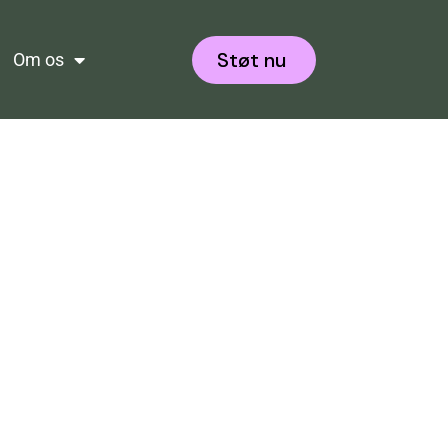
Støt nu
Om os