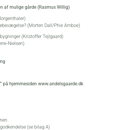
n af mulige gårde (Rasmus Willig)
orgenthaler)
lkebevægelse? (Morten Dall/Phie Amboe)
 bygninger (Kristoffer Tejlgaard)
rre-Nielsen)
ing
er” på hjemmesiden www.andelsgaarde.dk
enen
godkendelse (se bilag A)