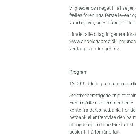
Vi glæder os meget til at se jer
fælles forenings første leveår o
vand og vin, og vi håber, at fler
I finder alle bilag til general
www.andelsgaarde.dk, herunder 
vedtægtsændringer mv.
Program
12:00: Uddeling af stemmesedle
Stemmeberettigede er jf. foren
Fremmødte medlemmer bedes derf
konto fra deres netbank. For dem
netbank eller fremvise den på m
at møde op en time før start kl. 
udskrift. På forhånd tak.