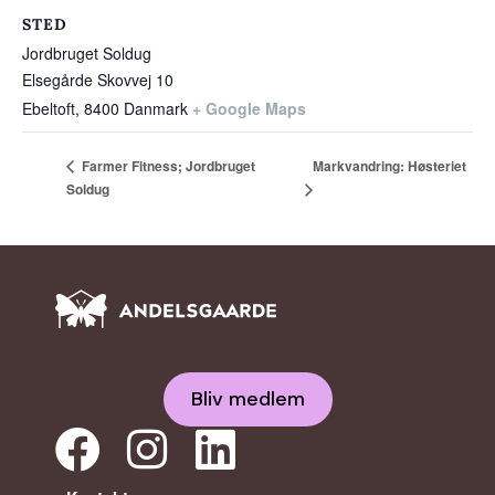
STED
Jordbruget Soldug
Elsegårde Skovvej 10
Ebeltoft
,
8400
Danmark
+ Google Maps
Markvandring: Høsteriet
Farmer Fitness; Jordbruget
Soldug
Bliv medlem