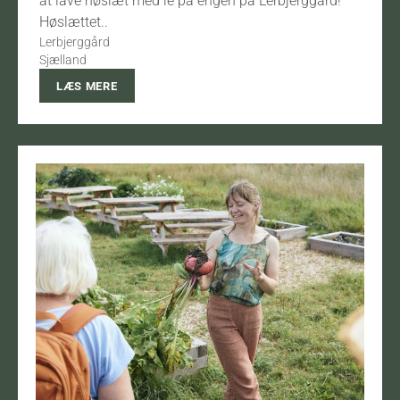
at lave høslæt med le på engen på Lerbjerggård!
Høslættet..
Lerbjerggård
Sjælland
LÆS MERE