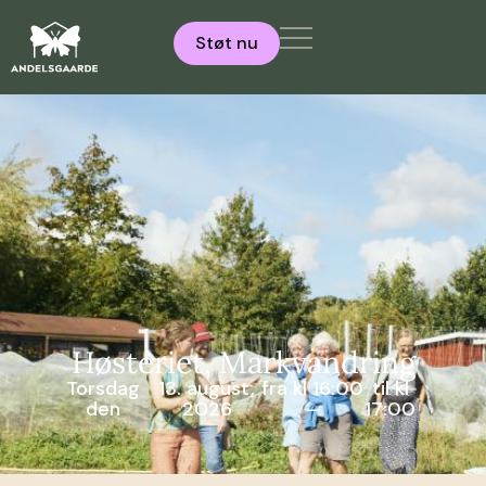
Støt nu
Høsteriet, Markvandring
Torsdag
13. august,
fra kl 16:00
til kl
den
2026
–
17:00