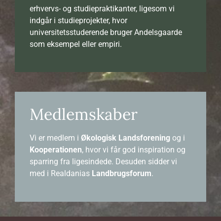
erhvervs- og studiepraktikanter, ligesom vi
indgår i studieprojekter, hvor
universitetsstuderende bruger Andelsgaarde
som eksempel eller empiri.
Medlemskaber
Vi er medlem i
Økologisk Landsforening
og i
Kooperationen
, hvor vi får god inspiration og
sparring fra ligesindede. Desuden sidder vi
med i Realdanias
Landbrugsforum
.