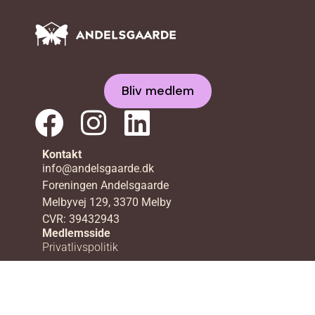
Bliv medlem
Kontakt
info@andelsgaarde.dk
Foreningen Andelsgaarde
Melbyvej 129, 3370 Melby
CVR: 39432943
Medlemsside
Privatlivspolitik
Cookiepolitik
Vores gårde
Lerbjerggård