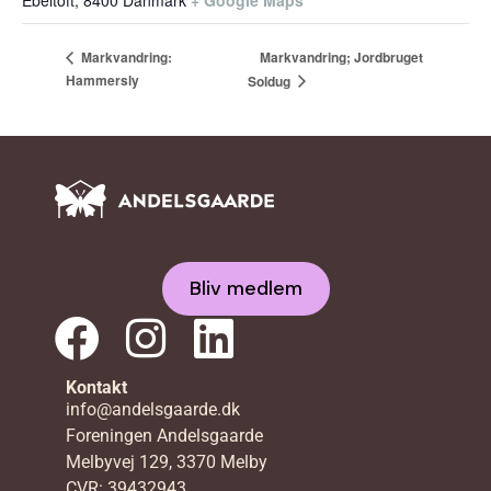
Ebeltoft
,
8400
Danmark
+ Google Maps
Markvandring; Jordbruget
Markvandring:
Hammersly
Soldug
Bliv medlem
Kontakt
info@andelsgaarde.dk
Foreningen Andelsgaarde
Melbyvej 129, 3370 Melby
CVR: 39432943