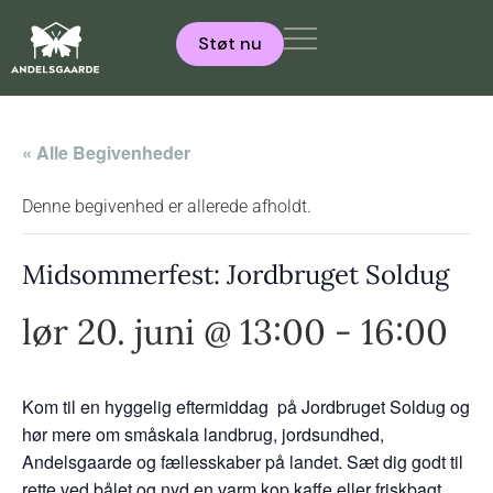
Støt nu
« Alle Begivenheder
Denne begivenhed er allerede afholdt.
Midsommerfest: Jordbruget Soldug
lør 20. juni @ 13:00
-
16:00
Kom til en hyggelig eftermiddag på Jordbruget Soldug og
hør mere om småskala landbrug, jordsundhed,
Andelsgaarde og fællesskaber på landet. Sæt dig godt til
rette ved bålet og nyd en varm kop kaffe eller friskbagt