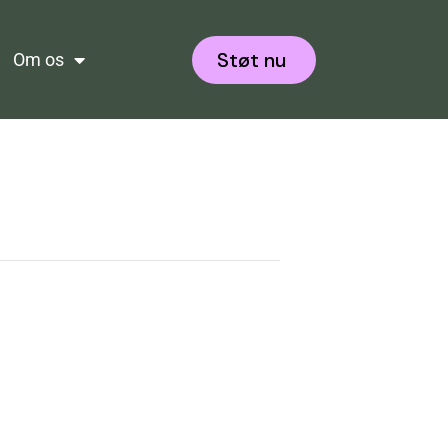
Støt nu
Om os