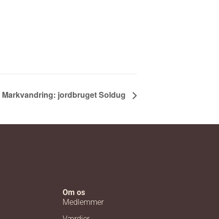
Markvandring: jordbruget Soldug
Om os
Medlemmer
Værdier