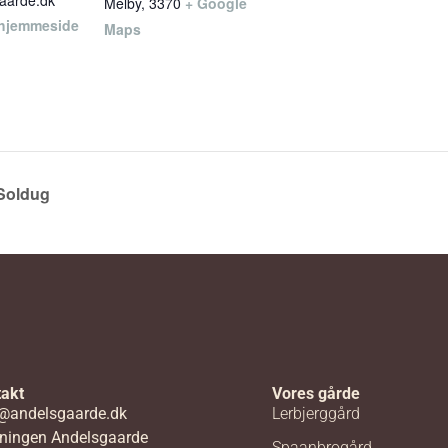
aarde.dk
Melby
,
3370
+ Google
 hjemmeside
Maps
 Soldug
akt
Vores gårde
@andelsgaarde.dk
Lerbjerggård
ningen Andelsgaarde
Spaanbrogård