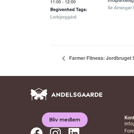
info@andelsg
11:00 - 12:00
Se Arrangør
Begivenhed Tags:
Lerbjerggård
Farmer Fitness: Jordbruget
Kont
Bliv medlem
info
Fore