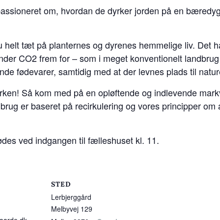
passioneret om, hvordan de dyrker jorden på en bæredyg
elt tæt på planternes og dyrenes hemmelige liv. Det han
nder CO2 frem for – som i meget konventionelt landbrug 
e fødevarer, samtidig med at der levnes plads til natur
arken! Så kom med på en opløftende og indlevende mark
rug er baseret på recirkulering og vores principper om
des ved indgangen til fælleshuset kl. 11.
R
STED
Lerbjerggård
Melbyvej 129