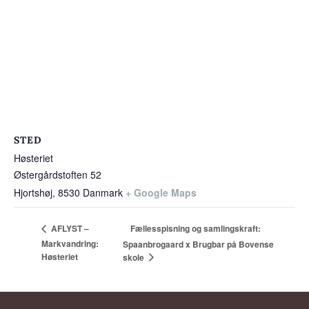
STED
Høsteriet
Østergårdstoften 52
Hjortshøj
,
8530
Danmark
+ Google Maps
Fællesspisning og samlingskraft:
AFLYST –
Markvandring:
Spaanbrogaard x Brugbar på Bovense
Høsteriet
skole