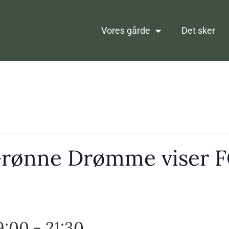
Vores gårde
Det sker
Grønne Drømme viser
9:00
-
21:30