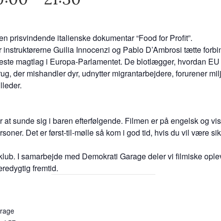
 den prisvindende italienske dokumentar “Food for Profit”.
er instruktørerne Guilia Innocenzi og Pablo D’Ambrosi tætte forb
 højeste magtlag i Europa-Parlamentet. De blotlægger, hvordan E
ug, der mishandler dyr, udnytter migrantarbejdere, forurener milj
lleder.
r at sunde sig i baren efterfølgende. Filmen er på engelsk og v
r. Det er først-til-mølle så kom i god tid, hvis du vil være sikke
ub. I samarbejde med Demokrati Garage deler vi filmiske oplev
æredygtig fremtid.
rage