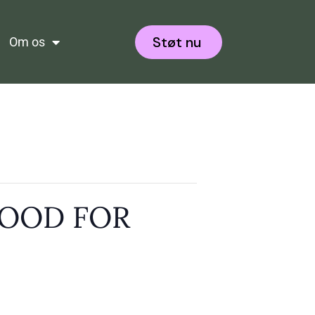
Støt nu
Om os
 FOOD FOR