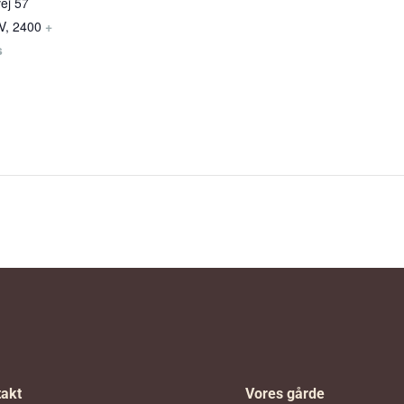
ej 57
V
,
2400
+
s
akt
Vores gårde