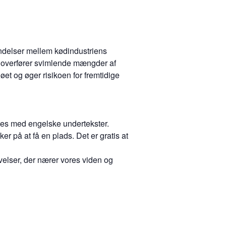
indelser mellem kødindustriens
U overfører svimlende mængder af
øet og øger risikoen for fremtidige
ises med engelske undertekster.
r på at få en plads. Det er gratis at
elser, der nærer vores viden og