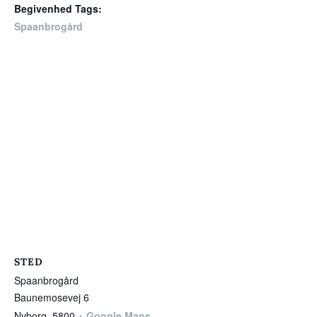
Begivenhed Tags:
Spaanbrogård
STED
Spaanbrogård
Baunemosevej 6
Nyborg
,
5800
+ Google Maps