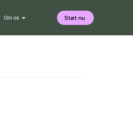
Støt nu
Om os