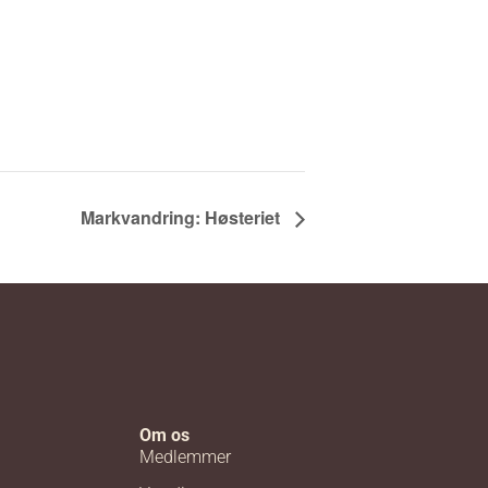
Markvandring: Høsteriet
Om os
Medlemmer