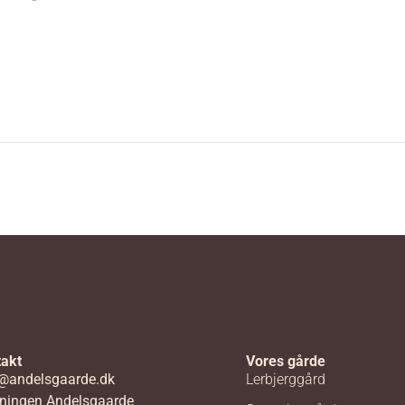
akt
Vores gårde
@andelsgaarde.dk
Lerbjerggård
ningen Andelsgaarde