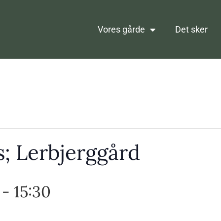
Vores gårde
Det sker
s; Lerbjerggård
-
15:30