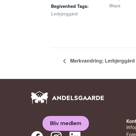
Maps
Begivenhed Tags:
Lerbjerggård
Markvandring; Lerbjerggård
Kont
Bliv medlem
info
Fore