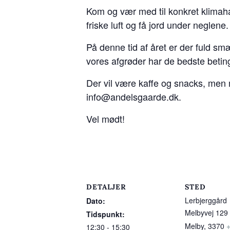
Kom og vær med til konkret klimah
friske luft og få jord under neglene.
På denne tid af året er der fuld s
vores afgrøder har de bedste beting
Der vil være kaffe og snacks, men m
info@andelsgaarde.dk.
Vel mødt!
DETALJER
STED
Lerbjerggård
Dato:
Melbyvej 129
Tidspunkt:
Melby
,
3370
12:30 - 15:30