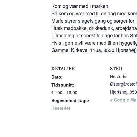
Kom og vær med i marken.
Så kom og vær med til en dag med konkr
Marie styrer slagets gang og sørger for l
Husk madpakke, drikkedunk, arbejdshand
Tilmelding er senest to dage før hos So
Hvis I gerne vil være med til en hygge
Gammel Kirkevej 116a, 8530 Hjortshøj) 
DETALJER
STED
Høsteriet
Dato:
Østergårdstof
Tidspunkt:
Hjortshøj
,
853
11:00 - 16:00
+ Google Ma
Begivenhed Tags:
Høsteriet