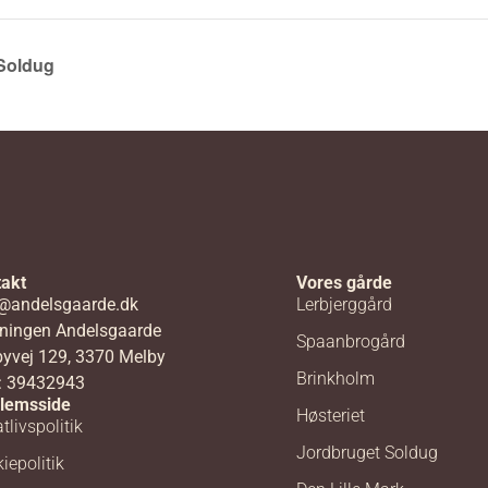
 Soldug
akt
Vores gårde
@andelsgaarde.dk
Lerbjerggård
ningen Andelsgaarde
Spaanbrogård
yvej 129, 3370 Melby
Brinkholm
: 39432943
lemsside
Høsteriet
tlivspolitik
Jordbruget Soldug
iepolitik