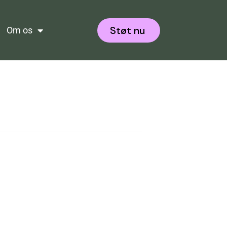
Støt nu
Om os