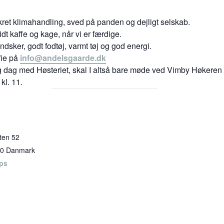
et klimahandling, sved på panden og dejligt selskab.
idt kaffe og kage, når vi er færdige.
sker, godt fodtøj, varmt tøj og god energi.
fie på
info@andelsgaarde.dk
lig dag med Høsteriet, skal I altså bare møde ved Vimby Høkeren
kl. 11.
ten 52
0
Danmark
ps