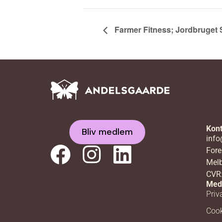
Farmer Fitness; Jordbruget
Kont
Bliv medlem
info
Fore
Melb
CVR
Med
Priva
Cook