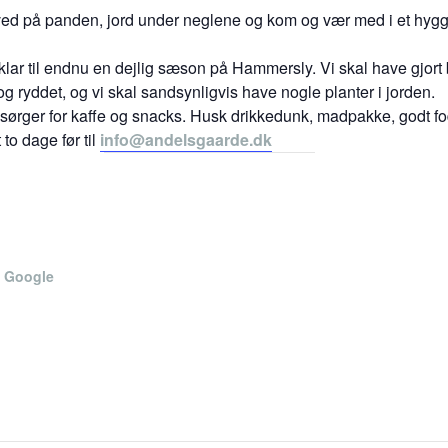
ved på panden, jord under neglene og kom og vær med i et hygge
t klar til endnu en dejlig sæson på Hammersly. Vi skal have gjort 
g ryddet, og vi skal sandsynligvis have nogle planter i jorden.
ørger for kaffe og snacks. Husk drikkedunk, madpakke, godt fodtø
to dage før til
info@andelsgaarde.dk
 Google