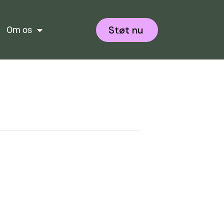
Støt nu
Om os