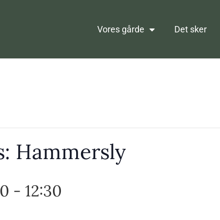
Vores gårde
Det sker
s: Hammersly
30
-
12:30