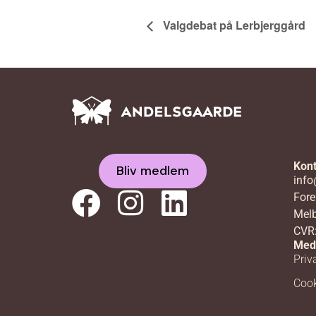
Valgdebat på Lerbjerggård
Kont
Bliv medlem
info
Fore
Melb
CVR
Med
Priva
Cook