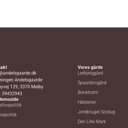
akt
Vores gårde
@andelsgaarde.dk
Lerbjerggård
ningen Andelsgaarde
Spaanbrogård
yvej 129, 3370 Melby
Brinkholm
: 39432943
lemsside
Høsteriet
tlivspolitik
Jordbruget Soldug
iepolitik
Den Lille Mark