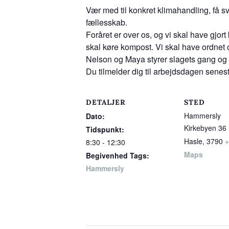
Vær med til konkret klimahandling, få s
fællesskab.
Foråret er over os, og vi skal have gjor
skal køre kompost. Vi skal have ordnet o
Nelson og Maya styrer slagets gang og s
Du tilmelder dig til arbejdsdagen senest 
DETALJER
STED
Hammersly
Dato:
Kirkebyen 36
Tidspunkt:
Hasle
,
3790
+
8:30 - 12:30
Maps
Begivenhed Tags:
Hammersly