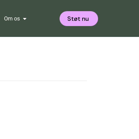
Støt nu
Om os