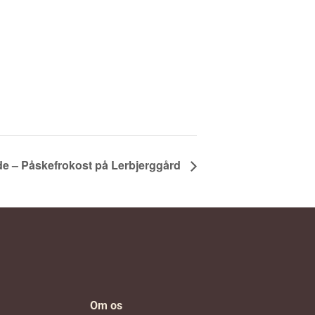
e – Påskefrokost på Lerbjerggård
Om os