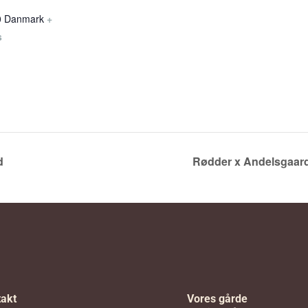
0
Danmark
+
s
d
Rødder x Andelsgaard
akt
Vores gårde