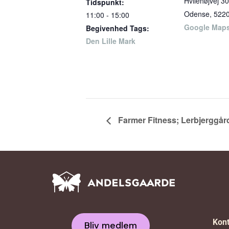
Hvilehøjvej 30
Tidspunkt:
Odense
,
522
11:00 - 15:00
Google Map
Begivenhed Tags:
Den Lille Mark
Farmer Fitness; Lerbjerggår
Kont
Bliv medlem