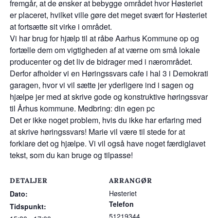
fremgår, at de ønsker at bebygge området hvor Høsteriet
er placeret, hvilket ville gøre det meget svært for Høsteriet
at fortsætte sit virke i området.
Vi har brug for hjælp til at råbe Aarhus Kommune op og
fortælle dem om vigtigheden af at værne om små lokale
producenter og det liv de bidrager med i nærområdet.
Derfor afholder vi en Høringssvars cafe i hal 3 i Demokrati
garagen, hvor vi vil sætte jer yderligere ind i sagen og
hjælpe jer med at skrive gode og konstruktive høringssvar
til Århus kommune. Medbring: din egen pc
Det er ikke noget problem, hvis du ikke har erfaring med
at skrive høringssvars! Marie vil være til stede for at
forklare det og hjælpe. Vi vil også have noget færdiglavet
tekst, som du kan bruge og tilpasse!
DETALJER
ARRANGØR
Høsteriet
Dato:
Telefon
Tidspunkt:
51219344