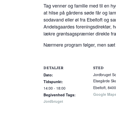
Tag venner og familie med til en h
at hilse på gårdens søde får og la
sodavand eller øl fra Ebeltoft og
Andelsgaardes foreningsdirektør, hø
lækre grøntsagspræmier direkte fr
Nærmere program følger, men sæt all
DETALJER
STED
Jordbruget S
Dato:
Elsegårde Sk
Tidspunkt:
Ebeltoft
,
8400
14:00 - 18:00
Google Map
Begivenhed Tags:
Jordbruget