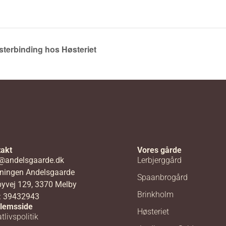
terbinding hos Høsteriet
akt
Vores gårde
@andelsgaarde.dk
Lerbjerggård
ningen Andelsgaarde
Spaanbrogård
yvej 129, 3370 Melby
Brinkholm
: 39432943
lemsside
Høsteriet
tlivspolitik