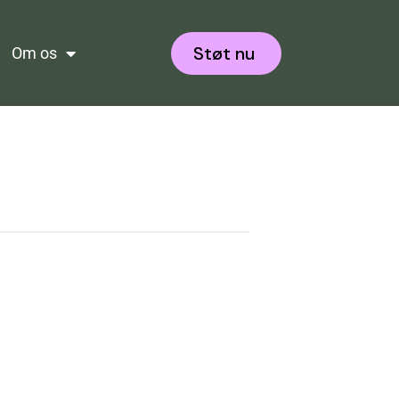
Støt nu
Om os