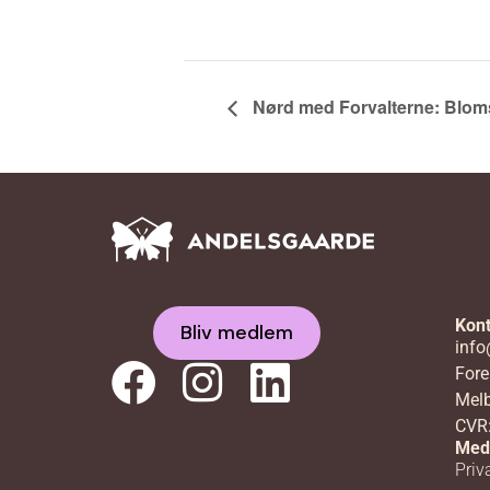
Nørd med Forvalterne: Bloms
Kont
Bliv medlem
info
Fore
Melb
CVR
Med
Priva