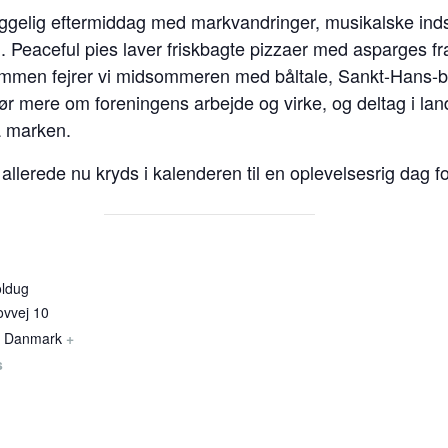
yggelig eftermiddag med markvandringer, musikalske ind
m. Peaceful pies laver friskbagte pizzaer med asparges 
 sammen fejrer vi midsommeren med båltale, Sankt-Hans-
r mere om foreningens arbejde og virke, og deltag i land
a marken.
erede nu kryds i kalenderen til en oplevelsesrig dag for
oldug
ovvej 10
Danmark
+
s