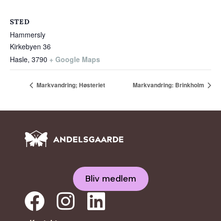
STED
Hammersly
Kirkebyen 36
Hasle
,
3790
+ Google Maps
Markvandring; Høsteriet
Markvandring: Brinkholm
Bliv medlem