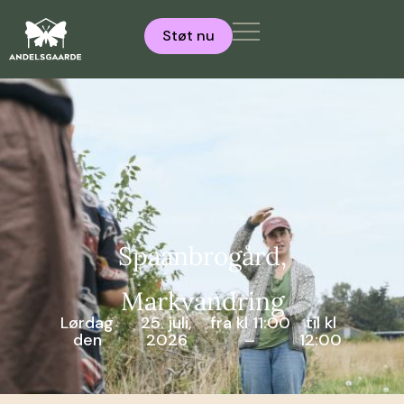
Støt nu
Spaanbrogård,
Markvandring
Lørdag
25. juli,
fra kl 11:00
til kl
den
2026
–
12:00