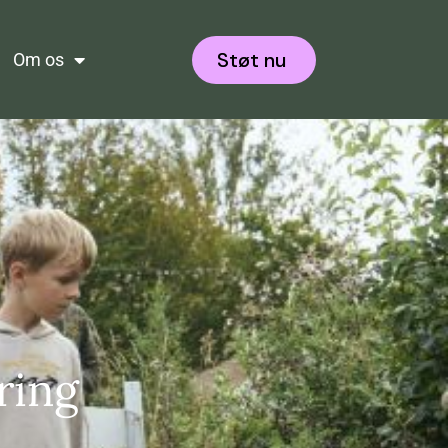
Støt nu
Om os
ring