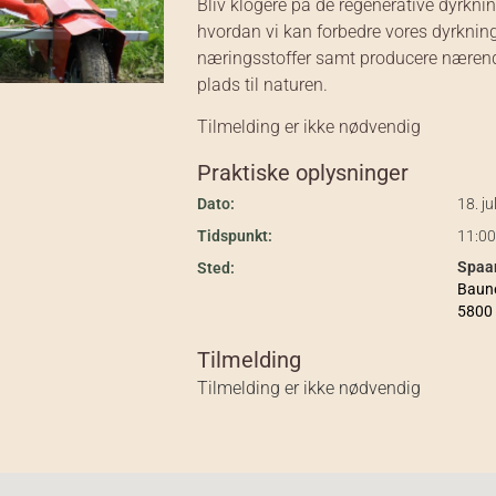
Bliv klogere på de regenerative dyrkni
hvordan vi kan forbedre vores dyrknings
næringsstoffer samt producere nærend
plads til naturen.
Tilmelding er ikke nødvendig
Praktiske oplysninger
Dato:
18. ju
Tidspunkt:
11:00
Spaa
Sted:
Baun
5800
Tilmelding
Tilmelding er ikke nødvendig