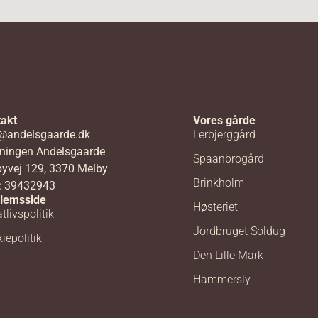
akt
Vores gårde
@andelsgaarde.dk
Lerbjerggård
ningen Andelsgaarde
Spaanbrogård
yvej 129, 3370 Melby
Brinkholm
: 39432943
lemsside
Høsteriet
tlivspolitik
Jordbruget Soldug
iepolitik
Den Lille Mark
Hammersly