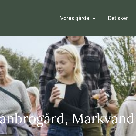
Vores gårde
Det sker
anbrogård, Markvand