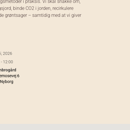
ngsmetoder i praksis. Vi skal snakke om,
jord, binde CO2 i jorden, recirkulere
e grøntsager – samtidig med at vi giver
li, 2026
 - 12:00
nbrogård
emosevej 6
 Nyborg