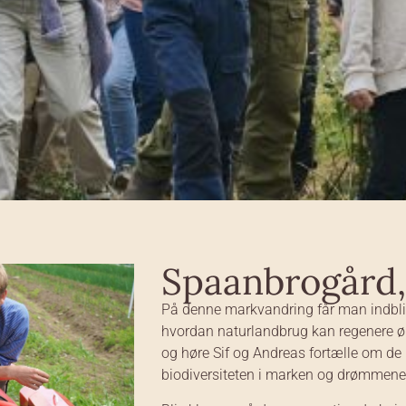
Spaanbrogård,
På denne markvandring får man indbli
hvordan naturlandbrug kan regenere øk
og høre Sif og Andreas fortælle om de
biodiversiteten i marken og drømmen