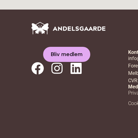
Kont
Bliv medlem
info
Fore
Melb
CVR
Med
Priva
Cook