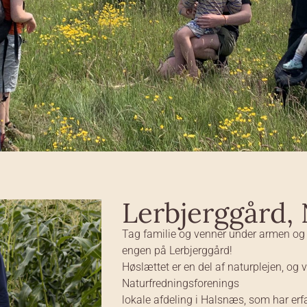
Lerbjerggård, 
Tag familie og venner under armen og 
engen på Lerbjerggård!
Høslættet er en del af naturplejen, og
Naturfredningsforenings
lokale afdeling i Halsnæs, som har erf