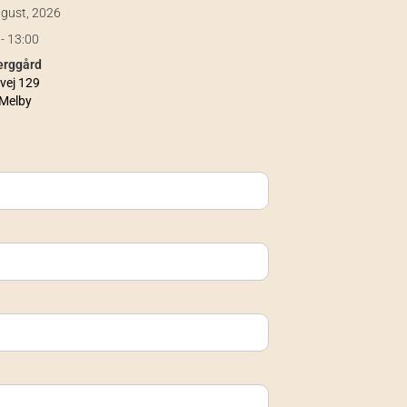
ugust, 2026
- 13:00
erggård
vej 129
Melby