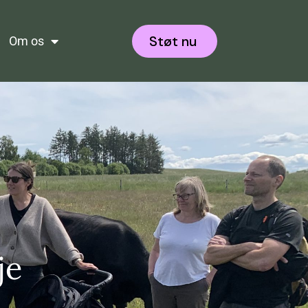
Støt nu
Om os
je