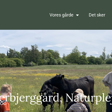
Vores gårde
Det sker
erbjerggård, Naturple
3:00