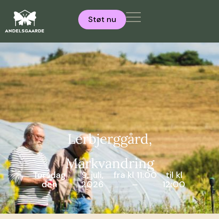
Støt nu
Lerbjerggård,
Markvandring
Torsdag
9. juli,
fra kl 11:00
til kl
den
2026
–
12:00