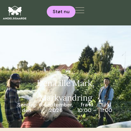
Støt nu
Den Lille Mark,
Markvandring
Søndag
6. september,
fra kl
til kl
den
2026
10:00 –
11:00