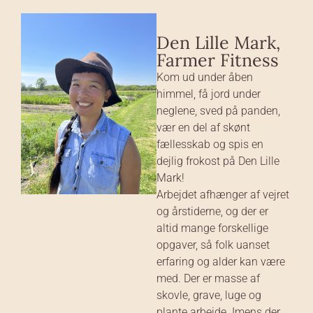
Den Lille Mark,
Farmer Fitness
Kom ud under åben
himmel, få jord under
neglene, sved på panden,
vær en del af skønt
fællesskab og spis en
dejlig frokost på Den Lille
Mark!
Arbejdet afhænger af vejret
og årstiderne, og der er
altid mange forskellige
opgaver, så folk uanset
erfaring og alder kan være
med. Der er masse af
skovle, grave, luge og
plante arbejde. Imens der