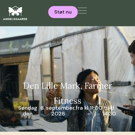
Støt nu
Den Lille Mark, Farmer
Fitness
Søndag
6. september,
fra kl 11:00
til kl
den
2026
–
14:30