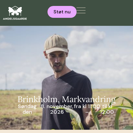
Støt nu
Brinkholm, Markvandring
Søndag
8. november,
fra kl 11:00
til kl
den
2026
–
12:00