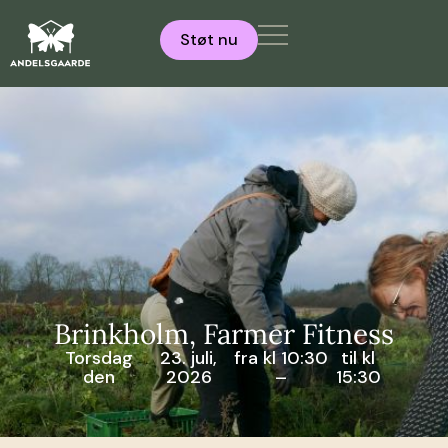
Støt nu
Brinkholm, Farmer Fitness
Torsdag
23. juli,
fra kl 10:30
til kl
den
2026
–
15:30