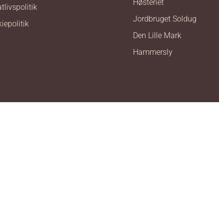
Høsteriet
tlivspolitik
Jordbruget Soldug
iepolitik
Den Lille Mark
Hammersly