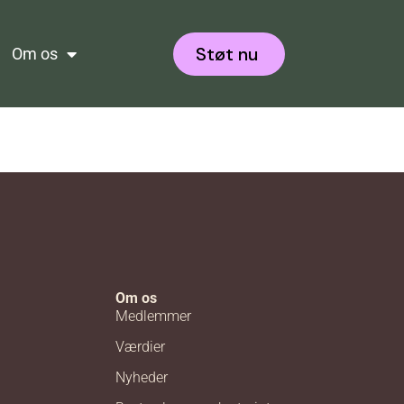
Støt nu
Om os
Om os
Medlemmer
Værdier
Nyheder