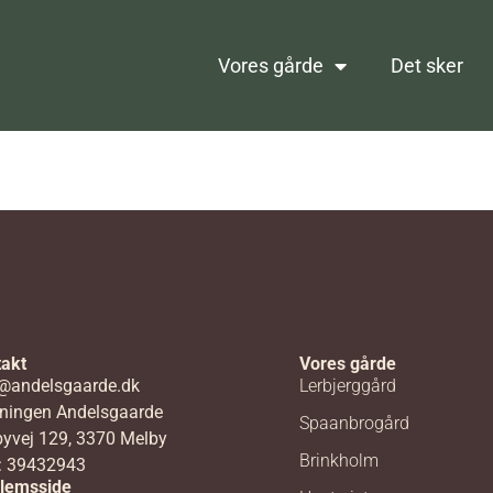
Vores gårde
Det sker
akt
Vores gårde
@andelsgaarde.dk
Lerbjerggård
ningen Andelsgaarde
Spaanbrogård
yvej 129, 3370 Melby
Brinkholm
: 39432943
lemsside