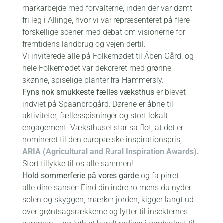
markarbejde med forvalterne, inden der var dømt
fri leg i Allinge, hvor vi var repræsenteret på flere
forskellige scener med debat om visionerne for
fremtidens landbrug og vejen dertil.
Vi inviterede alle på Folkemødet til Åben Gård, og
hele Folkemødet var dekoreret med grønne,
skønne, spiselige planter fra Hammersly.
Fyns nok smukkeste fælles væksthus
er blevet
indviet på Spaanbrogård. Dørene er åbne til
aktiviteter, fællesspisninger og stort lokalt
engagement. Væksthuset står så flot, at det er
nomineret til den europæiske inspirationspris,
ARIA (Agricultural
and
Rural Inspiration Awards).
Stort tillykke til os alle sammen!
Hold sommerferie på vores gårde
og få pirret
alle dine sanser: Find din indre ro mens du nyder
solen og skyggen, mærker jorden, kigger langt ud
over grøntsagsrækkerne og lytter til insekternes