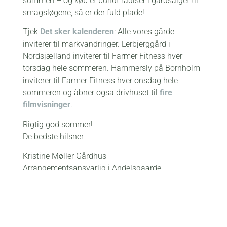
summen – og køb et bundt radiser i gårdsalget til
smagsløgene, så er der fuld plade!
Tjek
Det sker kalenderen
: Alle vores gårde
inviterer til markvandringer. Lerbjerggård i
Nordsjælland inviterer til Farmer Fitness hver
torsdag hele sommeren. Hammersly på Bornholm
inviterer til Farmer Fitness hver onsdag hele
sommeren og åbner også drivhuset til
fire
filmvisninger
.
Rigtig god sommer!
De bedste hilsner
Kristine Møller Gårdhus
Arrangementsansvarlig i
Andelsgaarde