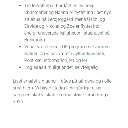
Tre forvalterpar har fået en ny bolig:
Christopher og Nanna er flyttet ind i det nye
stuehus på Lerbjerggård, mens Uschi og
Davide og Nikolai og Zoe er flyttet ind i
energirenoverede lejligheder i stuehuset på
Brinkholm.
Vi har været med i DR-programmet
Jorden
Kalder
, og vi har været i
Jyllandsposten
,
Politiken, Information,
P1
og
P4
.
…og aaaalt muligt andet, selvfølgelig.
Livet er gået sin gang – både på gårdene og i alle
små hjem. Vi bliver stadig flere gårdejere, og
sammen skal vi skabe endnu større forandring i
2026.
Rigtig glædelig jul – og godt nytår!
De bedste hilsner,