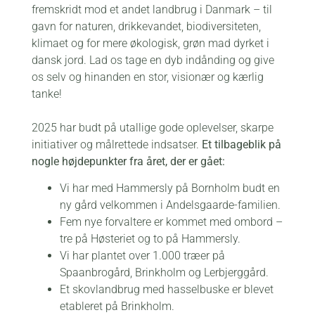
fremskridt mod et andet landbrug i Danmark – til
gavn for naturen, drikkevandet, biodiversiteten,
klimaet og for mere økologisk, grøn mad dyrket i
dansk jord. Lad os tage en dyb indånding og give
os selv og hinanden en stor, visionær og kærlig
tanke!
2025 har budt på utallige gode oplevelser, skarpe
initiativer og målrettede indsatser.
Et tilbageblik på
nogle højdepunkter fra året, der er gået:
Vi har med Hammersly på Bornholm budt en
ny gård velkommen i Andelsgaarde-familien.
Fem nye forvaltere er kommet med ombord –
tre på Høsteriet og to på Hammersly.
Vi har plantet over 1.000 træer på
Spaanbrogård, Brinkholm og Lerbjerggård.
Et skovlandbrug med hasselbuske er blevet
etableret på Brinkholm.