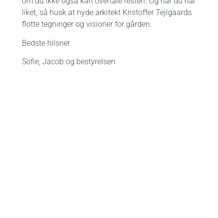
om du ikke også kan overtale resten. Og når du har
liket, så husk at nyde arkitekt Kristoffer Tejlgaards
flotte tegninger og visioner for gården.
Bedste hilsner
Sofie, Jacob og bestyrelsen
Bliv medlem
Kontakt