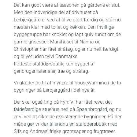
Det kan godt være at sæsonen på gårdene er slut.
Men den indvendige del af drivhuset på
Lerbjerggård er ved at blive gjort færdig og står nu
næsten klar med toilet og køkken. Den frivillige
byggegruppe har knoklet og lagt gulv rundt om de
gamle grisestier. Markhuset til Nanna og
Christopher har fået stråtag, og er nu helt færdigt –
og bliver uden tvivl Danmarks
flotteste stalddørsbutik, kun bygget af
genbrugsmaterialer, træ og stråtag.
Vi glæder os til at invitere til housewarming i de to
bygninger på Lerbjerggård i det nye år.
Der sker også ting på Fyn: Vi har fået revet det
faldefærdige stuehus ned på Spaanbrogård, og nu
er vi ved at sikre de eksisterende bygninger. På den
måde gør vi klar til endnu en stalddørsbutik med
Sifs og Andreas’ friske grøntsager og frugttræer.