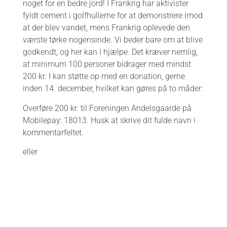
noget for en bedre jord! I Frankrig har aktivister
fyldt cement i golfhullerne for at demonstrere imod
at der blev vandet, mens Frankrig oplevede den
værste tørke nogensinde. Vi beder bare om at blive
godkendt, og her kan I hjælpe. Det kræver nemlig,
at minimum 100 personer bidrager med mindst
200 kr. I kan støtte op med en donation, gerne
inden 14. december, hvilket kan gøres på to måder:
Overføre 200 kr. til Foreningen Andelsgaarde på
Mobilepay: 18013. Husk at skrive dit fulde navn i
kommentarfeltet.
eller
Overføre 200 kr. til Foreningen Andelsgaardes
konto i Merkur Andelskasse: reg. 8401 og
kontonummer: 1524059. Husk at skrive dit fulde
navn i kommentarfeltet.