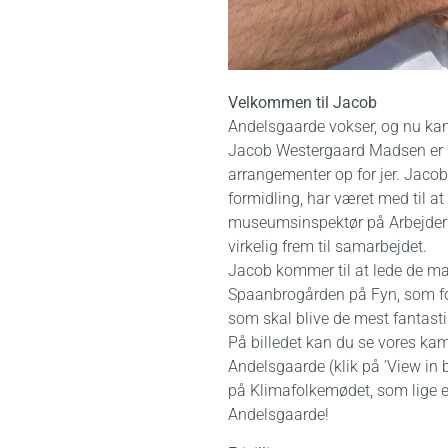
Velkommen til Jacob
Andelsgaarde vokser, og nu kan v
Jacob Westergaard Madsen er lig
arrangementer op for jer. Jacob
formidling, har været med til 
museumsinspektør på Arbejderm
virkelig frem til samarbejdet.
Jacob kommer til at lede de ma
Spaanbrogården på Fyn, som fo
som skal blive de mest fantastis
På billedet kan du se vores k
Andelsgaarde (klik på ’View in 
på Klimafolkemødet, som lige er
Andelsgaarde!