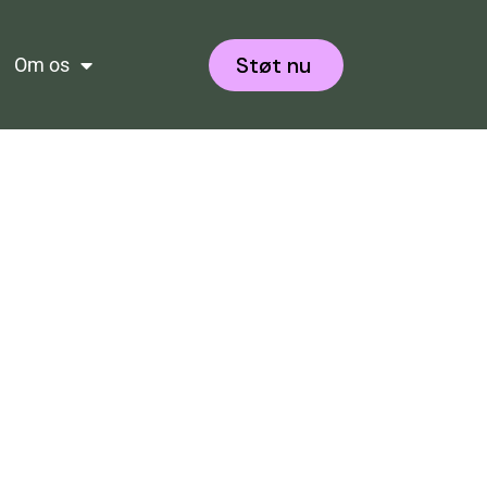
Støt nu
Om os