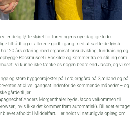
i endelig løfte sløret for foreningens nye daglige leder.
e tiltrådt og er allerede godt i gang med at sætte de første
 har 20 års erfaring med organisationsudvikling, fundraising og
at opbygge Rockmuseet i Roskilde og kommer fra en stilling som
uset. Vi kunne ikke tænke os nogen bedre end Jacob, og vi ser
nge og store byggeprojekter på Lerbjerggård på Sjælland og på
rventes at blive igangsat indenfor de kommende måneder – og
ke gårde til jer!
ampagnechef Anders Morgenthaler byde Jacob velkommen til
browser’, hvis ikke det kommer frem automatisk). Billedet er tage
 blevet afholdt i Middelfart. Her holdt vi naturligvis oplæg om