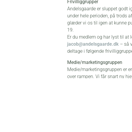
Frivilliggrupper
Andelsgaarde er sluppet godt 
under hele perioden, på trods a
glæder vi os til igen at kunne pu
19.
Er du medlem og har lyst til at l
jacob@andelsgaarde.dk
– så v
deltage i følgende frivilliggrupp
Medie/marketingsgruppen
Medie/marketingsgruppen er en 
over rampen. Vi får snart ny h
Hvis du har evnerne og ideerne
redigere, så meld dig til gruppe
Biodiversitetsgruppen
Biodiversitetsgruppen laver mar
indover, når der skal laves biod
så meld dig endelig til gruppen.