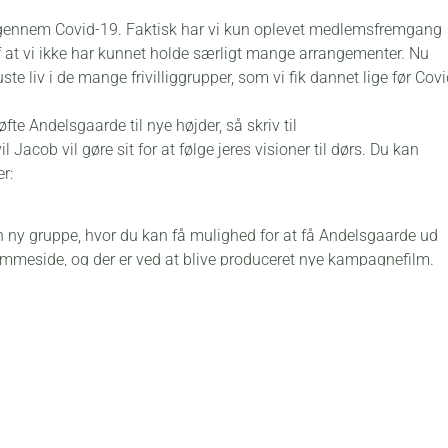
igennem Covid-19. Faktisk har vi kun oplevet medlemsfremgang
f at vi ikke har kunnet holde særligt mange arrangementer. Nu
ste liv i de mange frivilliggrupper, som vi fik dannet lige før Covi
øfte Andelsgaarde til nye højder, så skriv til
il Jacob vil gøre sit for at følge jeres visioner til dørs. Du kan
er:
ny gruppe, hvor du kan få mulighed for at få Andelsgaarde ud
jemmeside, og der er ved at blive produceret nye kampagnefilm.
, kan operere på insta, fjæsen og LinkedIn – og måske filme og
n.
kvandringer, tager på udflugter, arrangerer foredrag og er med
iversitetstiltag på gårdene. Har du interessen og vil nørde igenn