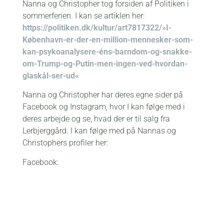
Nanna og Christopher tog forsiden af Politiken i
sommerferien. I kan se artiklen her:
https://politiken.dk/kultur/
art7817322/»I-
København-er-
der-en-million-mennesker-som-
kan-psykoanalysere-éns-
barndom-og-snakke-
om-Trump-og-
Putin-men-ingen-ved-hvordan-
glaskål-ser-ud«
Nanna og Christopher har deres egne sider på
Facebook og Instagram, hvor I kan følge med i
deres arbejde og se, hvad der er til salg fra
Lerbjerggård. I kan følge med på Nannas og
Christophers profiler her:
Facebook:
https://www.facebook.com/
Nanna-Christopher-
Andelsgaarde-109156154134263/
Instagram:
https://www.instagram.com/
nanna.christopher.