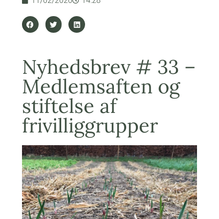
11/02/2020
14:28
Nyhedsbrev # 33 –
Medlemsaften og
stiftelse af
frivilliggrupper