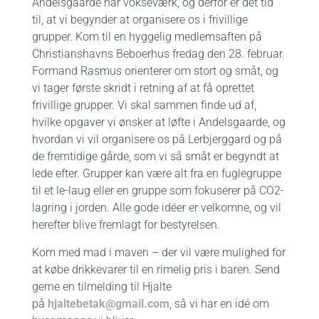
Andelsgaarde har vokseværk, og derfor er det tid
til, at vi begynder at organisere os i frivillige
grupper. Kom til en hyggelig medlemsaften på
Christianshavns Beboerhus fredag den 28. februar.
Formand Rasmus orienterer om stort og småt, og
vi tager første skridt i retning af at få oprettet
frivillige grupper. Vi skal sammen finde ud af,
hvilke opgaver vi ønsker at løfte i Andelsgaarde, og
hvordan vi vil organisere os på Lerbjerggard og på
de fremtidige gårde, som vi så småt er begyndt at
lede efter. Grupper kan være alt fra en fuglegruppe
til et le-laug eller en gruppe som fokuserer på CO2-
lagring i jorden. Alle gode idéer er velkomne, og vil
herefter blive fremlagt for bestyrelsen.
Kom med mad i maven – der vil være mulighed for
at købe drikkevarer til en rimelig pris i baren. Send
gerne en tilmelding til Hjalte
på
hjaltebetak@gmail.com
, så vi har en idé om