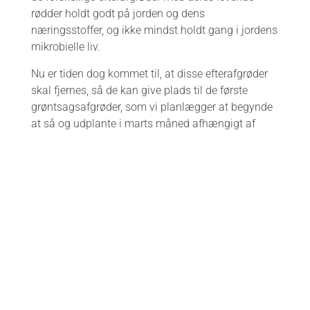
rødder holdt godt på jorden og dens
næringsstoffer, og ikke mindst holdt gang i jordens
mikrobielle liv.
Nu er tiden dog kommet til, at disse efterafgrøder
skal fjernes, så de kan give plads til de første
grøntsagsafgrøder, som vi planlægger at begynde
at så og udplante i marts måned afhængigt af
vejret. Vi vil derfor meget gerne se jer søndag d. 15
marts, hvor vi vil plante endnu flere spiselige træer.
Vi regner med ca. 90 nye spiselige træer blandt
andet til vores fugle på Lerbjerggård. De skal
nemlig også have det godt!
Arbejdsopgaverne vil selvfølgelig forme sig efter,
hvordan vejret arter sig, men vi håber på, at
kunne forme bede, samle sandsække, udplante og
så urter, så der bliver rigeligt at give sig i gang
med.