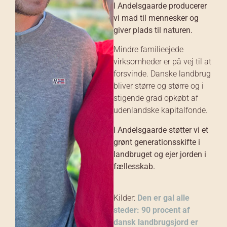
I Andelsgaarde producerer
vi mad til mennesker og
giver plads til naturen.
Mindre familieejede
virksomheder er på vej til at
forsvinde. Danske landbrug
bliver større og større og i
stigende grad opkøbt af
udenlandske kapitalfonde.
I Andelsgaarde støtter vi et
grønt generationsskifte i
landbruget og ejer jorden i
fællesskab.
Kilder:
Den er gal alle
steder: 90 procent af
dansk landbrugsjord er