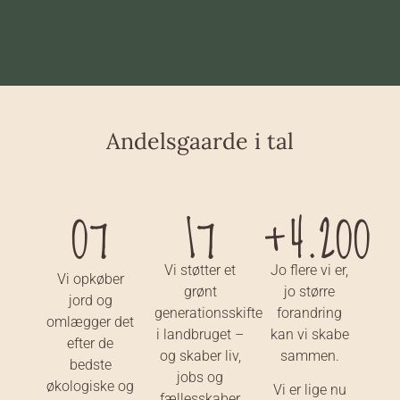
Andelsgaarde i tal
07
17
+4.200
Vi støtter et
Jo flere vi er,
Vi opkøber
grønt
jo større
jord og
generationsskifte
forandring
omlægger det
i landbruget –
kan vi skabe
efter de
og skaber liv,
sammen.
bedste
jobs og
økologiske og
Vi er lige nu
fællesskaber