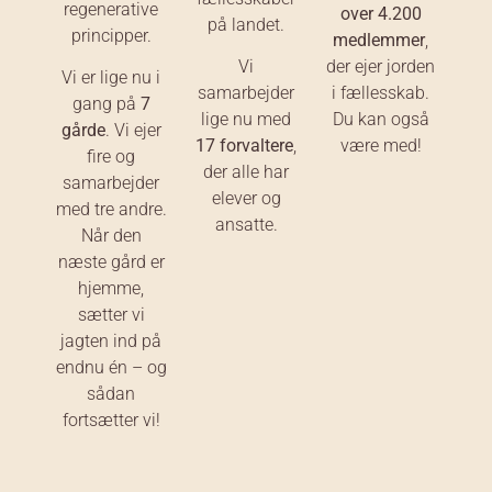
regenerative
over 4.200
på landet.
principper.
medlemmer
,
Vi
der ejer jorden
Vi er lige nu i
samarbejder
i fællesskab.
gang på
7
lige nu med
Du kan også
gårde
. Vi ejer
17 forvaltere
,
være med!
fire og
der alle har
samarbejder
elever og
med tre andre.
ansatte.
Når den
næste gård er
hjemme,
sætter vi
jagten ind på
endnu én – og
sådan
fortsætter vi!