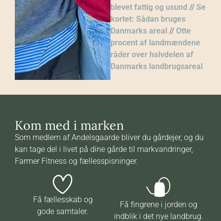
blevet fattig og usund
//
Se
kortet: Sådan bruges
Danmarks areal
//
Otte
procent af landmændene
råder over halvdelen af
Danmarks landbrugsareal
Kom med i marken
Som medlem af Andelsgaarde bliver du gårdejer, og du
kan tage del i livet på dine gårde til markvandringer,
Farmer Fitness og fællesspisninger.
Få fællesskab og
Få fingrene i jorden og
gode samtaler.
indblik i det nye landbrug.